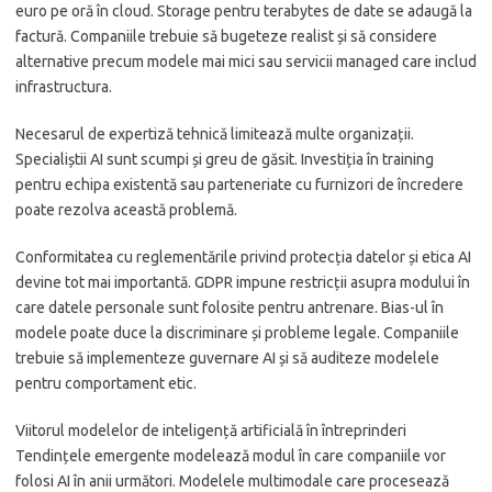
euro pe oră în cloud. Storage pentru terabytes de date se adaugă la
factură. Companiile trebuie să bugeteze realist și să considere
alternative precum modele mai mici sau servicii managed care includ
infrastructura.
Necesarul de expertiză tehnică limitează multe organizații.
Specialiștii AI sunt scumpi și greu de găsit. Investiția în training
pentru echipa existentă sau parteneriate cu furnizori de încredere
poate rezolva această problemă.
Conformitatea cu reglementările privind protecția datelor și etica AI
devine tot mai importantă. GDPR impune restricții asupra modului în
care datele personale sunt folosite pentru antrenare. Bias-ul în
modele poate duce la discriminare și probleme legale. Companiile
trebuie să implementeze guvernare AI și să auditeze modelele
pentru comportament etic.
Viitorul modelelor de inteligență artificială în întreprinderi
Tendințele emergente modelează modul în care companiile vor
folosi AI în anii următori. Modelele multimodale care procesează