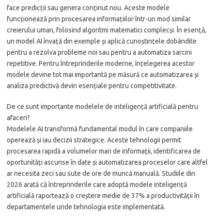
face predicții sau genera conținut nou. Aceste modele
funcționează prin procesarea informațiilor într-un mod similar
creierului uman, folosind algoritmi matematici complecși. În esență,
un model AI învață din exemple și aplică cunoștințele dobândite
pentru a rezolva probleme noi sau pentru a automatiza sarcini
repetitive. Pentru întreprinderile moderne, înțelegerea acestor
modele devine tot mai importantă pe măsură ce automatizarea și
analiza predictivă devin esențiale pentru competitivitate.
De ce sunt importante modelele de inteligență artificială pentru
afaceri?
Modelele AI transformă fundamental modul în care companiile
operează și iau decizii strategice. Aceste tehnologii permit
procesarea rapidă a volumelor mari de informații, identificarea de
oportunități ascunse în date și automatizarea proceselor care altfel
ar necesita zeci sau sute de ore de muncă manuală. Studiile din
2026 arată că întreprinderile care adoptă modele inteligență
artificială raportează o creștere medie de 37% a productivității în
departamentele unde tehnologia este implementată.