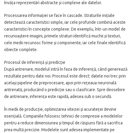
învăța reprezentări abstracte și complexe ale datelor.
Processarea informației se face în cascade. Straturile inițiale
detectează caracteristici simple, iar cele profunde combină aceste
caracteristici în concepte complexe. De exemplu, într-un model de
recunoaștere imagini, primele straturi identifică muchii și texturi,
cele medii recunosc forme și componente, iar cele finale identifică
obiecte complete.
Procesul de inferență și predicție
După antrenare, modelul intră în faza de inferență, când generează
rezultate pentru date noi. Procesul este direct: datele noi trec prin
același pipeline de preprocesare, apoi prin rețeaua neuronală
antrenată, producând o predicție sau o clasificare. Spre deosebire
de antrenare, inferența este rapidă, adesea sub o secundă.
În medii de producție, optimizarea vitezei și acurateței devine
esențială. Companiile folosesc tehnici de compresie a modelelor
pentru a reduce dimensiunea și timpul de răspuns fără a sacrifica
prea multă precizie. Modelele sunt adesea implementate pe