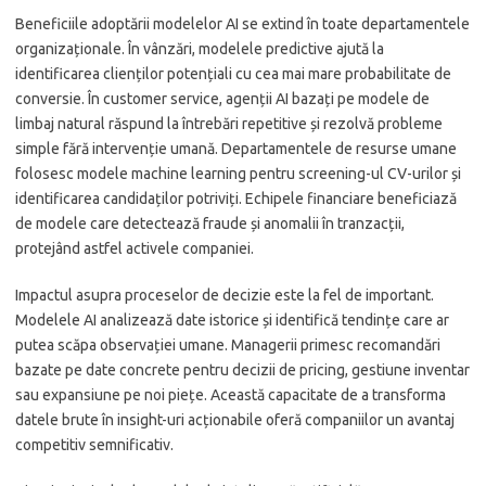
Beneficiile adoptării modelelor AI se extind în toate departamentele
organizaționale. În vânzări, modelele predictive ajută la
identificarea clienților potențiali cu cea mai mare probabilitate de
conversie. În customer service, agenții AI bazați pe modele de
limbaj natural răspund la întrebări repetitive și rezolvă probleme
simple fără intervenție umană. Departamentele de resurse umane
folosesc modele machine learning pentru screening-ul CV-urilor și
identificarea candidaților potriviți. Echipele financiare beneficiază
de modele care detectează fraude și anomalii în tranzacții,
protejând astfel activele companiei.
Impactul asupra proceselor de decizie este la fel de important.
Modelele AI analizează date istorice și identifică tendințe care ar
putea scăpa observației umane. Managerii primesc recomandări
bazate pe date concrete pentru decizii de pricing, gestiune inventar
sau expansiune pe noi piețe. Această capacitate de a transforma
datele brute în insight-uri acționabile oferă companiilor un avantaj
competitiv semnificativ.