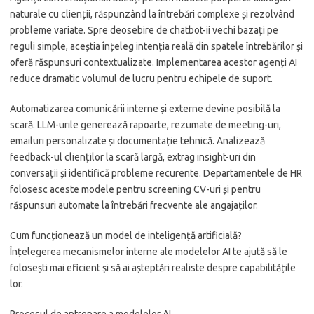
naturale cu clienții, răspunzând la întrebări complexe și rezolvând
probleme variate. Spre deosebire de chatbot-ii vechi bazați pe
reguli simple, aceștia înțeleg intenția reală din spatele întrebărilor și
oferă răspunsuri contextualizate. Implementarea acestor agenți AI
reduce dramatic volumul de lucru pentru echipele de suport.
Automatizarea comunicării interne și externe devine posibilă la
scară. LLM-urile generează rapoarte, rezumate de meeting-uri,
emailuri personalizate și documentație tehnică. Analizează
feedback-ul clienților la scară largă, extrag insight-uri din
conversații și identifică probleme recurente. Departamentele de HR
folosesc aceste modele pentru screening CV-uri și pentru
răspunsuri automate la întrebări frecvente ale angajaților.
Cum funcționează un model de inteligență artificială?
Înțelegerea mecanismelor interne ale modelelor AI te ajută să le
folosești mai eficient și să ai așteptări realiste despre capabilitățile
lor.