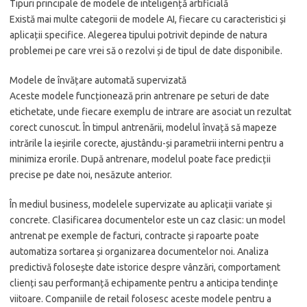
Tipuri principale de modele de inteligență artificială
Există mai multe categorii de modele AI, fiecare cu caracteristici și
aplicații specifice. Alegerea tipului potrivit depinde de natura
problemei pe care vrei să o rezolvi și de tipul de date disponibile.
Modele de învățare automată supervizată
Aceste modele funcționează prin antrenare pe seturi de date
etichetate, unde fiecare exemplu de intrare are asociat un rezultat
corect cunoscut. În timpul antrenării, modelul învață să mapeze
intrările la ieșirile corecte, ajustându-și parametrii interni pentru a
minimiza erorile. După antrenare, modelul poate face predicții
precise pe date noi, nesăzute anterior.
În mediul business, modelele supervizate au aplicații variate și
concrete. Clasificarea documentelor este un caz clasic: un model
antrenat pe exemple de facturi, contracte și rapoarte poate
automatiza sortarea și organizarea documentelor noi. Analiza
predictivă folosește date istorice despre vânzări, comportament
clienți sau performanță echipamente pentru a anticipa tendințe
viitoare. Companiile de retail folosesc aceste modele pentru a