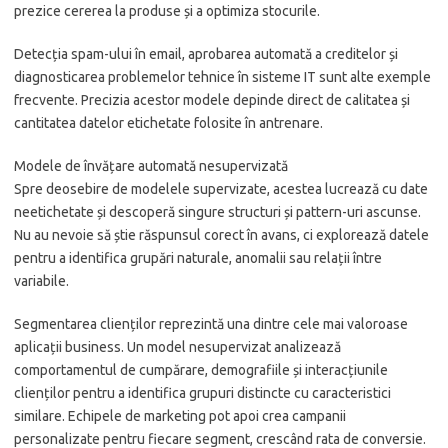
prezice cererea la produse și a optimiza stocurile.
Detecția spam-ului în email, aprobarea automată a creditelor și
diagnosticarea problemelor tehnice în sisteme IT sunt alte exemple
frecvente. Precizia acestor modele depinde direct de calitatea și
cantitatea datelor etichetate folosite în antrenare.
Modele de învățare automată nesupervizată
Spre deosebire de modelele supervizate, acestea lucrează cu date
neetichetate și descoperă singure structuri și pattern-uri ascunse.
Nu au nevoie să știe răspunsul corect în avans, ci explorează datele
pentru a identifica grupări naturale, anomalii sau relații între
variabile.
Segmentarea clienților reprezintă una dintre cele mai valoroase
aplicații business. Un model nesupervizat analizează
comportamentul de cumpărare, demografiile și interacțiunile
clienților pentru a identifica grupuri distincte cu caracteristici
similare. Echipele de marketing pot apoi crea campanii
personalizate pentru fiecare segment, crescând rata de conversie.