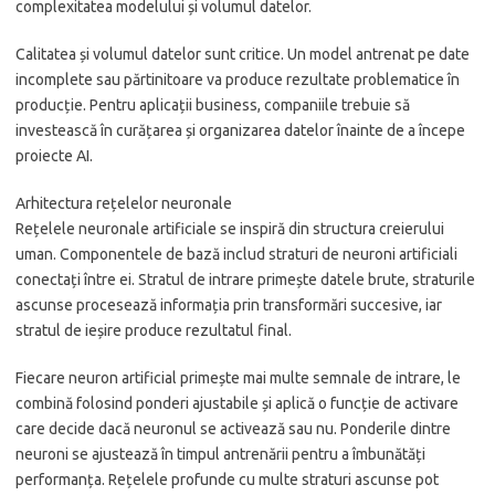
complexitatea modelului și volumul datelor.
Calitatea și volumul datelor sunt critice. Un model antrenat pe date
incomplete sau părtinitoare va produce rezultate problematice în
producție. Pentru aplicații business, companiile trebuie să
investească în curățarea și organizarea datelor înainte de a începe
proiecte AI.
Arhitectura rețelelor neuronale
Rețelele neuronale artificiale se inspiră din structura creierului
uman. Componentele de bază includ straturi de neuroni artificiali
conectați între ei. Stratul de intrare primește datele brute, straturile
ascunse procesează informația prin transformări succesive, iar
stratul de ieșire produce rezultatul final.
Fiecare neuron artificial primește mai multe semnale de intrare, le
combină folosind ponderi ajustabile și aplică o funcție de activare
care decide dacă neuronul se activează sau nu. Ponderile dintre
neuroni se ajustează în timpul antrenării pentru a îmbunătăți
performanța. Rețelele profunde cu multe straturi ascunse pot