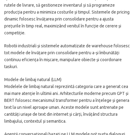
rutele de livrare, să gestioneze inventarul și să programeze
producția pentru a minimiza costurile și timpul. Sistemele de pricing
dinamic folosesc învățarea prin consolidare pentru a ajusta
prețurile în timp real, maximizând venitul în funcție de cerere și
competiție.
Robotii industriali și sistemele automatizate de warehouse folosesc
tot modele de învățare prin consolidare pentru a-și îmbunătăți
continuu eficiența în mișcare, manipulare obiecte și coordonare
taskuri.
Modele de limbaj natural (LLM)
Modelele de limbaj natural reprezintă categoria care a generat cea
mai mare atenție în ultimii ani. Arhitecturile moderne precum GPT și
BERT folosesc mecanismul transformer pentru a înțelege și genera
text la un nivel aproape uman. Aceste modele sunt antrenate pe
cantități uriașe de text din internet și cărți, învățând structura
limbajului, contextul și semantica.
Agenții conversaționali bazați pe LLM modele pot purta dialoguri