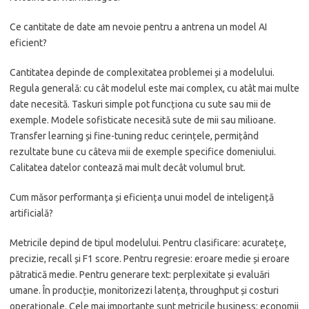
Ce cantitate de date am nevoie pentru a antrena un model AI
eficient?
Cantitatea depinde de complexitatea problemei și a modelului.
Regula generală: cu cât modelul este mai complex, cu atât mai multe
date necesită. Taskuri simple pot funcționa cu sute sau mii de
exemple. Modele sofisticate necesită sute de mii sau milioane.
Transfer learning și fine-tuning reduc cerințele, permițând
rezultate bune cu câteva mii de exemple specifice domeniului.
Calitatea datelor contează mai mult decât volumul brut.
Cum măsor performanța și eficiența unui model de inteligență
artificială?
Metricile depind de tipul modelului. Pentru clasificare: acuratețe,
precizie, recall și F1 score. Pentru regresie: eroare medie și eroare
pătratică medie. Pentru generare text: perplexitate și evaluări
umane. În producție, monitorizezi latența, throughput și costuri
operaționale. Cele mai importante sunt metricile business: economii