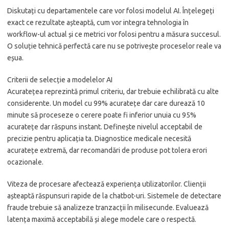
Diskutați cu departamentele care vor folosi modelul AI. Înțelegeți
exact ce rezultate așteaptă, cum vor integra tehnologia în
workflow-ul actual și ce metrici vor folosi pentru a măsura succesul.
O soluție tehnică perfectă care nu se potrivește proceselor reale va
eșua.
Criterii de selecție a modelelor AI
Acuratețea reprezintă primul criteriu, dar trebuie echilibrată cu alte
considerente. Un model cu 99% acuratețe dar care durează 10
minute să proceseze o cerere poate fi inferior unuia cu 95%
acuratețe dar răspuns instant. Definește nivelul acceptabil de
precizie pentru aplicația ta. Diagnostice medicale necesită
acuratețe extremă, dar recomandări de produse pot tolera erori
ocazionale.
Viteza de procesare afectează experiența utilizatorilor. Clienții
așteaptă răspunsuri rapide de la chatbot-uri. Sistemele de detectare
fraude trebuie să analizeze tranzacții în milisecunde. Evaluează
latența maximă acceptabilă și alege modele care o respectă.