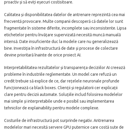
proactiv și să eviți eșecuri costisitoare.
Calitatea și disponibilitatea datelor de antrenare reprezintă cea mai
frecventă provocare. Multe companii descoperă că datele lor sunt
fragmentate în sisteme diferite, incomplete sau inconsistente. Lipsa
etichetelor pentru învățare supervizată necesită muncă manuală
intensă. Date insuficiente duc la modele care nu generalizează
bine. Investiția în infrastructură de date și procese de colectare
devine prioritară înainte de orice proiect AI.
Interpretabilitatea rezultatelor și transparența deciziilor AI creează
probleme în industriile reglementate. Un model care refuză un
credit trebuie să explice de ce, dar rețelele neuronale profunde
funcționează ca black boxes. Clienții și regulatorii cer explicații
clare pentru decizii automate. Soluțiile includ folosirea modelelor
mai simple și interpretabile unde e posibil sau implementarea
tehnicilor de explainability pentru modele complexe.
Costurile de infrastructură pot surprinde negativ. Antrenarea
modelelor mari necesită servere GPU puternice care costă sute de