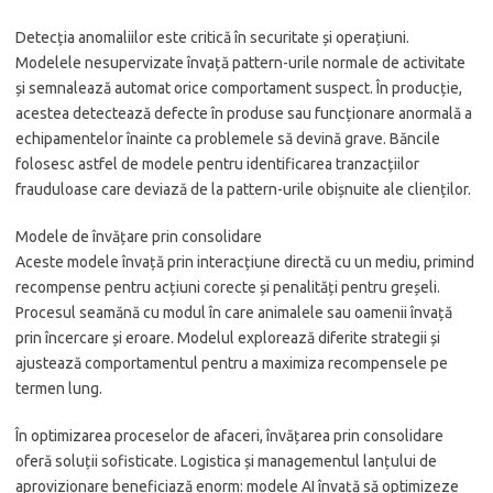
Detecția anomaliilor este critică în securitate și operațiuni.
Modelele nesupervizate învață pattern-urile normale de activitate
și semnalează automat orice comportament suspect. În producție,
acestea detectează defecte în produse sau funcționare anormală a
echipamentelor înainte ca problemele să devină grave. Băncile
folosesc astfel de modele pentru identificarea tranzacțiilor
frauduloase care deviază de la pattern-urile obișnuite ale clienților.
Modele de învățare prin consolidare
Aceste modele învață prin interacțiune directă cu un mediu, primind
recompense pentru acțiuni corecte și penalități pentru greșeli.
Procesul seamănă cu modul în care animalele sau oamenii învață
prin încercare și eroare. Modelul explorează diferite strategii și
ajustează comportamentul pentru a maximiza recompensele pe
termen lung.
În optimizarea proceselor de afaceri, învățarea prin consolidare
oferă soluții sofisticate. Logistica și managementul lanțului de
aprovizionare beneficiază enorm: modele AI învață să optimizeze