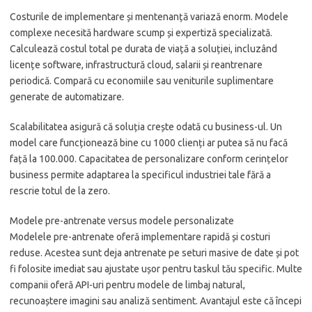
Costurile de implementare și mentenanță variază enorm. Modele
complexe necesită hardware scump și expertiză specializată.
Calculează costul total pe durata de viață a soluției, incluzând
licențe software, infrastructură cloud, salarii și reantrenare
periodică. Compară cu economiile sau veniturile suplimentare
generate de automatizare.
Scalabilitatea asigură că soluția crește odată cu business-ul. Un
model care funcționează bine cu 1000 clienți ar putea să nu facă
față la 100.000. Capacitatea de personalizare conform cerințelor
business permite adaptarea la specificul industriei tale fără a
rescrie totul de la zero.
Modele pre-antrenate versus modele personalizate
Modelele pre-antrenate oferă implementare rapidă și costuri
reduse. Acestea sunt deja antrenate pe seturi masive de date și pot
fi folosite imediat sau ajustate ușor pentru taskul tău specific. Multe
companii oferă API-uri pentru modele de limbaj natural,
recunoaștere imagini sau analiză sentiment. Avantajul este că începi