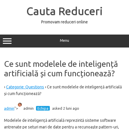
Sari
la
Cauta Reduceri
conținut
Promovam reduceri online
Menu
Ce sunt modelele de inteligență
artificială și cum funcționează?
›
Categorie: Questions
›
Ce sunt modelele de inteligență artificială
și cum funcționează?
admin
">
admin
Echipa
asked 2 luni ago
Modelele de inteligență artificială reprezintă sisteme software
antrenate pe seturi mari de date pentru a recunoaște pattern-uri,