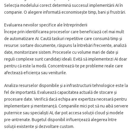
Selecția modelului corect determină succesul implementării AI în
companie. O alegere informată economisește timp, bani și frustrări.
Evaluarea nevoilor specifice ale întreprinderii
Începe prin identificarea proceselor care beneficiază cel mai mult
de automatizare AI. Caută taskuri repetitive care consumă timp și
resurse: sortare documente, răspuns la întrebări frecvente, analiză
date, monitorizare sistem. Procesele cu volume mari de date și
reguli complexe sunt candidați ideali. Evită să implementezi AI doar
pentru că este la modă. Concentrează-te pe probleme reale care
afectează eficiența sau veniturile.
Analiza resurselor disponibile și a infrastructurii tehnologice este la
fel de importantă. Evaluează capacitatea actuală de stocare și
procesare date. Verifică dacă echipa are expertiza necesară pentru
implementare și mentenanță. Companiile mici pot să nu aibă servere
puternice sau specialiști AI, dar pot accesa soluții cloud și modele
pre-antrenate. Bugetul disponibil influențează alegerea între
soluții existente și dezvoltare custom.