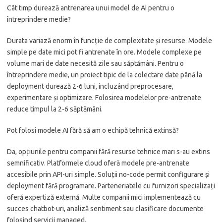
Cât timp durează antrenarea unui model de AI pentru o
întreprindere medie?
Durata variază enorm în funcție de complexitate și resurse. Modele
simple pe date mici pot fi antrenate în ore. Modele complexe pe
volume mari de date necesită zile sau săptămâni. Pentru o
întreprindere medie, un proiect tipic de la colectare date până la
deployment durează 2-6 luni, incluzând preprocesare,
experimentare și optimizare. Folosirea modelelor pre-antrenate
reduce timpul la 2-6 săptămâni.
Pot folosi modele AI fără să am o echipă tehnică extinsă?
Da, opțiunile pentru companii fără resurse tehnice mari s-au extins
semnificativ. Platformele cloud oferă modele pre-antrenate
accesibile prin API-uri simple. Soluții no-code permit configurare și
deployment fără programare. Parteneriatele cu furnizori specializați
oferă expertiză externă. Multe companii mici implementează cu
succes chatbot-uri, analiză sentiment sau clasificare documente
folosind servicii managed.