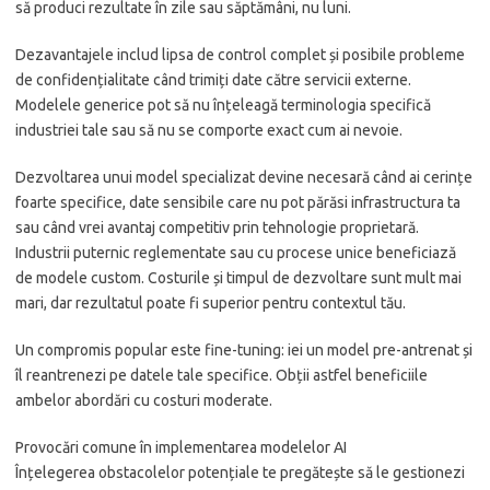
să produci rezultate în zile sau săptămâni, nu luni.
Dezavantajele includ lipsa de control complet și posibile probleme
de confidențialitate când trimiți date către servicii externe.
Modelele generice pot să nu înțeleagă terminologia specifică
industriei tale sau să nu se comporte exact cum ai nevoie.
Dezvoltarea unui model specializat devine necesară când ai cerințe
foarte specifice, date sensibile care nu pot părăsi infrastructura ta
sau când vrei avantaj competitiv prin tehnologie proprietară.
Industrii puternic reglementate sau cu procese unice beneficiază
de modele custom. Costurile și timpul de dezvoltare sunt mult mai
mari, dar rezultatul poate fi superior pentru contextul tău.
Un compromis popular este fine-tuning: iei un model pre-antrenat și
îl reantrenezi pe datele tale specifice. Obții astfel beneficiile
ambelor abordări cu costuri moderate.
Provocări comune în implementarea modelelor AI
Înțelegerea obstacolelor potențiale te pregătește să le gestionezi