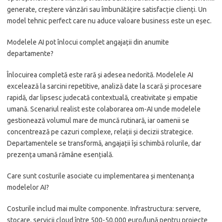
generate, creștere vânzări sau îmbunătățire satisfacție clienți. Un
model tehnic perfect care nu aduce valoare business este un eșec.
Modelele AI pot înlocui complet angajații din anumite
departamente?
Înlocuirea completă este rară și adesea nedorită. Modelele AI
excelează la sarcini repetitive, analiză date la scară și procesare
rapidă, dar lipsesc judecată contextuală, creativitate și empatie
umană. Scenariul realist este colaborarea om-AI unde modelele
gestionează volumul mare de muncă rutinară, iar oamenii se
concentrează pe cazuri complexe, relații și decizii strategice.
Departamentele se transformă, angajații își schimbă rolurile, dar
prezența umană rămâne esențială.
Care sunt costurile asociate cu implementarea și mentenanța
modelelor AI?
Costurile includ mai multe componente. Infrastructura: servere,
stocare, servicii cloud între 500-50.000 euro/lună pentru proiecte