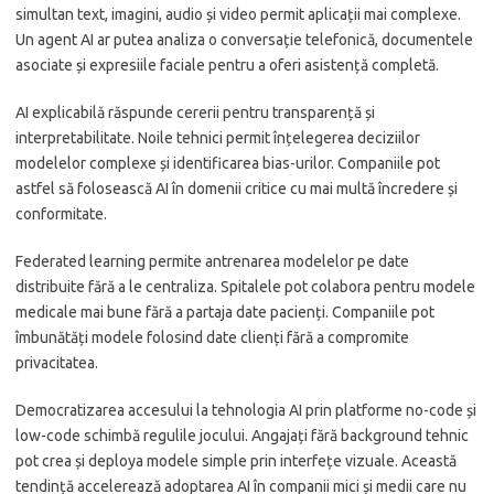
simultan text, imagini, audio și video permit aplicații mai complexe.
Un agent AI ar putea analiza o conversație telefonică, documentele
asociate și expresiile faciale pentru a oferi asistență completă.
AI explicabilă răspunde cererii pentru transparență și
interpretabilitate. Noile tehnici permit înțelegerea deciziilor
modelelor complexe și identificarea bias-urilor. Companiile pot
astfel să folosească AI în domenii critice cu mai multă încredere și
conformitate.
Federated learning permite antrenarea modelelor pe date
distribuite fără a le centraliza. Spitalele pot colabora pentru modele
medicale mai bune fără a partaja date pacienți. Companiile pot
îmbunătăți modele folosind date clienți fără a compromite
privacitatea.
Democratizarea accesului la tehnologia AI prin platforme no-code și
low-code schimbă regulile jocului. Angajați fără background tehnic
pot crea și deploya modele simple prin interfețe vizuale. Această
tendință accelerează adoptarea AI în companii mici și medii care nu