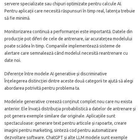
servere specializate sau chipuri optimizate pentru calcule AI.
Pentru aplicații care necesită răspunsuri în timp real, latența trebuie
să fie minimă.
Monitorizarea continuă a performanței este importantă. Datele din
producție pot diferi de cele de antrenare, iar acuratețea modelului
poate scădea în timp. Companiile implementează sisteme de
alertare care semnalează când modelul necesită reantrenare cu
date noi.
Diferențe între modele AI generative și discriminative
Înțelegerea distincției dintre aceste două categorii te ajută să alegi
abordarea potrivită pentru problema ta.
Modelele generative creează conținut complet nou care nu exista
anterior. Ele învață distribuția probabilistică a datelor de antrenare și
pot genera exemple similare dar originale. Aplicațiile sunt
spectaculoase: generare text pentru articole și rapoarte, creare
imagini pentru marketing, sinteză cod pentru automatizare
dezvoltare software. ChatGPT și alte LLM modele sunt exemple